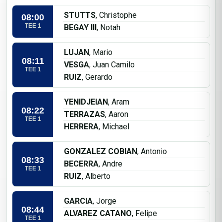
STUTTS
, Christophe
08:00
TEE 1
BEGAY III
, Notah
LUJAN
, Mario
08:11
VESGA
, Juan Camilo
TEE 1
RUIZ
, Gerardo
YENIDJEIAN
, Aram
08:22
TERRAZAS
, Aaron
TEE 1
HERRERA
, Michael
GONZALEZ COBIAN
, Antonio
08:33
BECERRA
, Andre
TEE 1
RUIZ
, Alberto
GARCIA
, Jorge
08:44
ALVAREZ CATANO
, Felipe
TEE 1